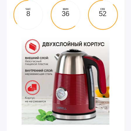
ЧАС
МИН
СЕК
8
36
51