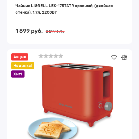
Чайник LIGRELL LEK-1757STR красный, (двойная
стенка), 1.7л, 2200Вт
1 899
руб.
2 299
руб.
Акция
Тостер
WILLMARK
Новинка!
WTS-
9212
коралловый,
Хит!
950Вт,
7
степеней
обжаривания