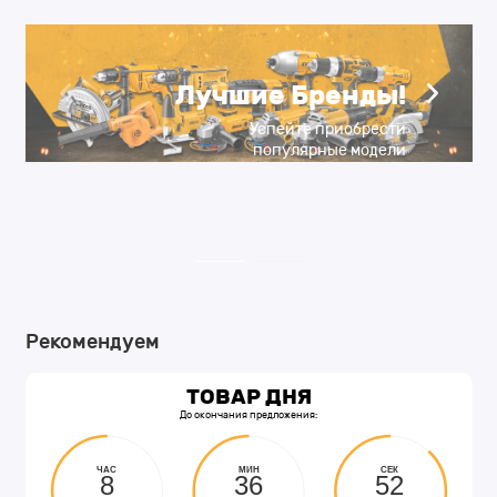
Лучшие Бренды!
Успейте приобрести
популярные модели
по низкой цене!
В каталог
Рекомендуем
ТОВАР ДНЯ
До окончания предложения:
ЧАС
МИН
СЕК
8
36
51