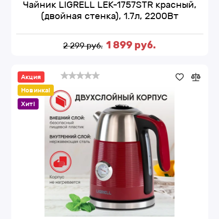
Чайник LIGRELL LEK-1757STR красный,
(двойная стенка), 1.7л, 2200Вт
1 899 руб.
2 299 руб.
Акция
Чайник
LIGRELL
Новинка!
LEK-
1757STR
красный,
Хит!
(двойная
стенка),
1.7л,
2200Вт