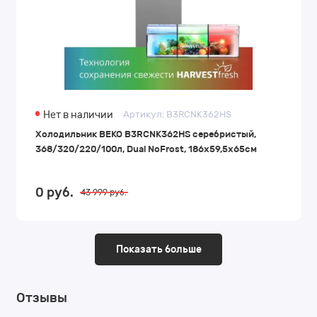
Нет в наличии
Артикул:
B3RCNK362HS
Холодильник BEKO B3RCNK362HS серебристый,
368/320/220/100л, Dual NoFrost, 186x59,5x65см
0
руб.
43 999
руб.
Показать больше
Отзывы