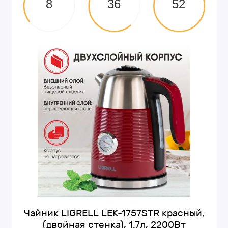
8
36
51
Чайник LIGRELL LEK-1757STR красный,
(двойная стенка), 1.7л, 2200Вт