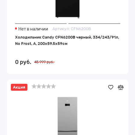
Нет в наличии
Артикул:
CFN6200B
Холодильник Candy CFN6200B черный, 334/243/91л,
No Frost, A, 200х59.5х59см
0
руб.
45 999
руб.
Акция
Холодильник
BEKO
B3RCNK362HS
серебристый,
368/320/220/100л,
Dual
NoFrost,
186x59,5x65см