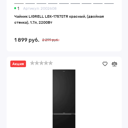
1
Артикул:
2002608
Чайник LIGRELL LEK-1757STR красный, (двойная
стенка), 1.7л, 2200Вт
1 899
руб.
2 299
руб.
Акция
Холодильник
Candy
CFN6200B
черный,
334/243/91л,
No
Frost,
A,
200х59.5х59см